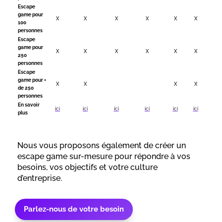
Escape
game pour
X
X
X
X
X
X
100
personnes
Escape
game pour
X
X
X
X
X
X
250
personnes
Escape
game pour +
X
X
X
X
de 250
personnes
En savoir
ici
ici
ici
ici
ici
ici
plus
Nous vous proposons également de créer un
escape game sur-mesure pour répondre à vos
besoins, vos objectifs et votre culture
d’entreprise.
Parlez-nous de votre besoin