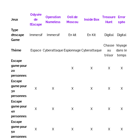
Odysée
Operation
Oeil de
Treasure
Error
Jeux
de
Inside Box
Nameless
Moscou
Hunt
1960
l’Escape
Type
d’escape
Immersif
Immersif
En kit
En Kit
Digital
Digital
Game
Chasse
Voyage
Thème
Espace
Cyberattaque
Espionnage
Cyberattaque
au
dans le
trésor
temps
Escape
game pour
X
X
X
X
20
personnes
Escape
game pour
X
X
X
X
X
X
30
personnes
Escape
game pour
X
X
X
X
X
X
40
personnes
Escape
game pour
X
X
X
X
X
X
50
personnes