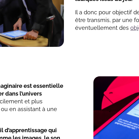
Il a donc pour objectif d
être transmis, par une f
éventuellement des
obj
maginaire est essentielle
r dans l’univers
acilement et plus
re ou en assistant à une
il d’apprentissage qui
mme les images, le son