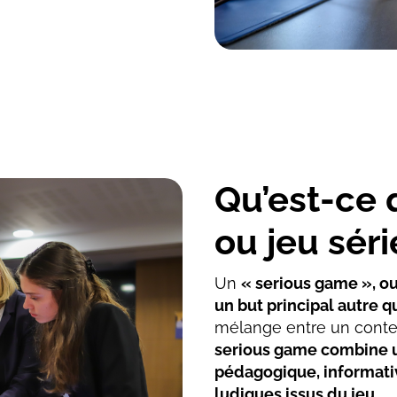
Qu’est-ce 
ou jeu séri
Un
« serious game », ou
un but principal autre q
mélange entre un conten
serious game combine u
pédagogique, informati
ludiques issus du jeu.