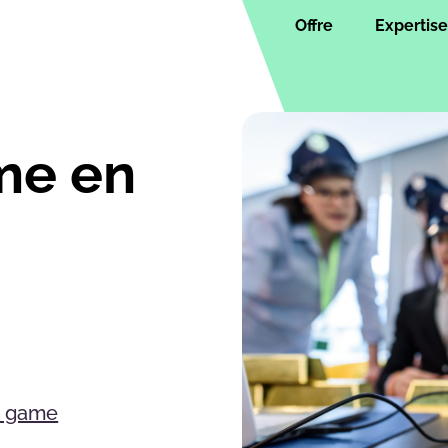
Offre
Expertise
me en
s game