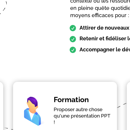
contexte où les ressourc
en pleine quête quotidie
moyens efficaces pour :
Attirer de nouveaux
Retenir et fidéliser 
Accompagner le dév
En savoir plus
Formation
Proposer autre chose
Augmenter la participation
qu'une présentation PPT
Renforcer l'engagement
!
Mémoriser les messages