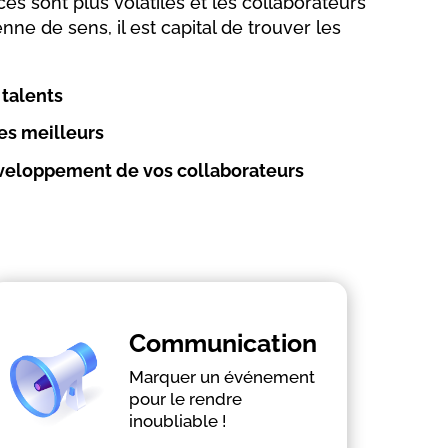
es sont plus volatiles et les collaborateurs
nne de sens, il est capital de trouver les
 talents
les meilleurs
eloppement de vos collaborateurs
En savoir plus
Communication
Marquer un événement
Transmettre des messages
pour le rendre
Renforcer la marque employeur
inoubliable !
Interne ou externe